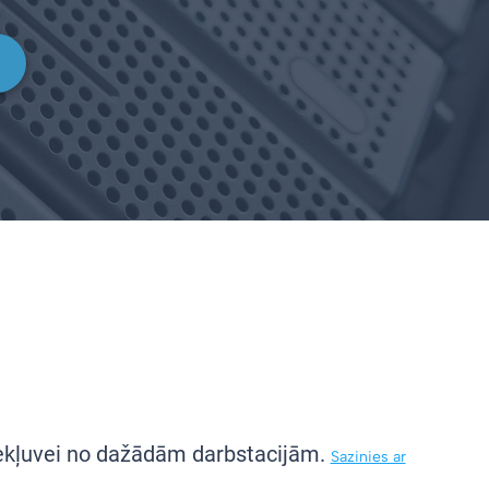
piekļuvei no dažādām darbstacijām.
Sazinies ar