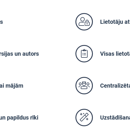
os
Lietotāju at
sijas un autors
Visas lietot
 vai mājām
Centralizēt
un papildus rīki
Uzstādīšana