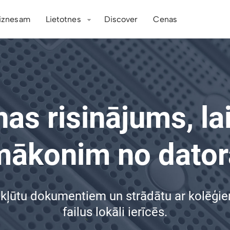
iznesam
Lietotnes
Discover
Cenas
s risinājums, lai
mākonim no dator
i piekļūtu dokumentiem un strādātu ar kolē
failus lokāli ierīcēs.