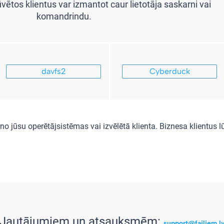
ētos klientus var izmantot caur lietotāja saskarni vai
komandrindu.
davfs2
Cyberduck
o jūsu operētājsistēmas vai izvēlētā klienta. Biznesa klientus
Jautājumiem un atsauksmēm:
support@failiem.l