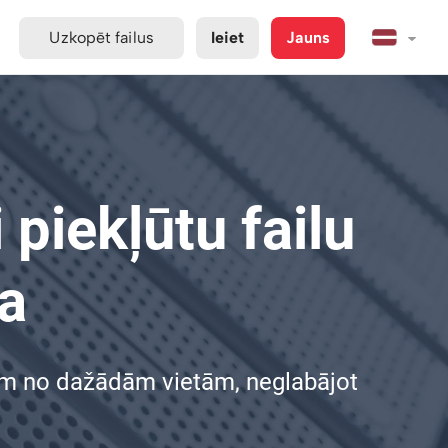
Uzkopēt failus
Ieiet
Jauns
 piekļūtu failu
a
ģiem no dažādām vietām, neglabājot