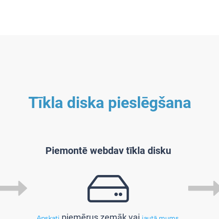
Tīkla diska pieslēgšana
Piemontē webdav tīkla disku
piemērus zemāk vai
Apskati
jautā mums