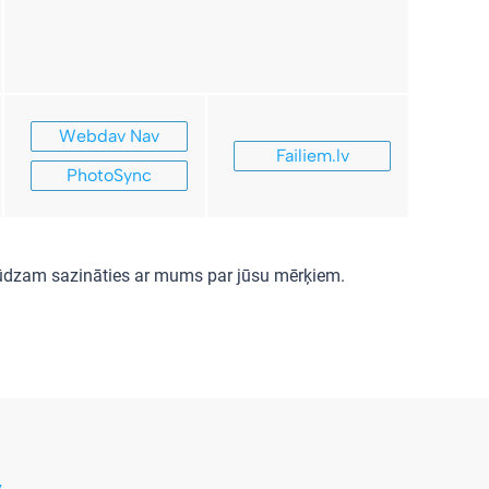
Webdav Nav
Failiem.lv
PhotoSync
 lūdzam sazināties ar mums par jūsu mērķiem.
v