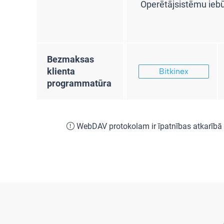
Operētājsistēmu iebūv
Bezmaksas
klienta
Bitkinex
programmatūra
WebDAV protokolam ir īpatnības atkarībā n