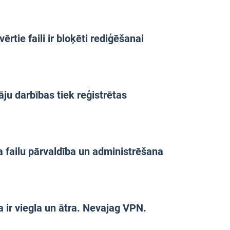
vērtie faili ir bloķēti rediģēšanai
āju darbības tiek reģistrētas
a failu pārvaldība un administrēšana
 ir viegla un ātra. Nevajag VPN.