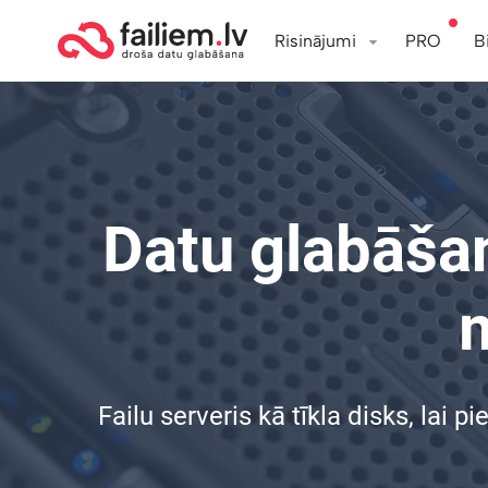
Risinājumi
PRO
B
Datu glabāšana
Failu serveris kā tīkla disks, la