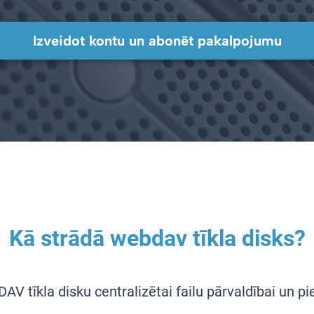
Izveidot kontu un abonēt pakalpojumu
Kā strādā webdav tīkla disks?
DAV tīkla disku centralizētai failu pārvaldībai un 