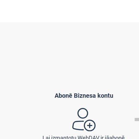
Abonē Biznesa kontu
Lai izmantotu WebDAV ir jāabonē