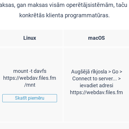
sas, gan maksas visām operētājsistēmām, taču liet
konkrētās klienta programmatūras.
Linux
macOS
mount -t davfs
Augšējā rīkjosla > Go >
https://webdav.files.fm
Connect to server... >
/mnt
ievadiet adresi
https://webdav.files.fm
Skatīt piemēru